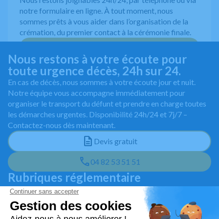
notre formulaire en ligne. À tout moment, nous
sommes prêts à vous aider dans l’organisation de la
crémation, du premier contact à la cérémonie finale.
04 82 53 51 51
Nous restons à votre écoute pour
toute urgence décès, 24h sur 24.
En cas de décès, nous sommes à votre écoute jour et nuit.
Notre équipe vous accompagne immédiatement pour
organiser le transport du défunt et prendre en charge toutes
les démarches urgentes. Disponibilité 24h/24 et 7j/7 –
Contactez-nous dès maintenant.
Devis gratuit
04 82 53 51 51
Rubriques réglementaire
Mentions légales
Politique de traitement des données personnelles
Politique d'utilisation des cookies