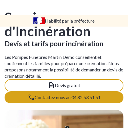
Services
Habilité par la préfecture
TARIFS
d'Incinération
DEVIS
DÉMARCHES
Devis et tarifs pour incinération
CRÉMATION / INCINÉRATION
Les Pompes Funèbres Martin Demo conseillent et
TRANSPORT
soutiennent les familles pour préparer une crémation. Nous
ORGANISATION / PRÉPARATION
proposons notamment la possibilité de demander un devis de
crémation détaillé.
URGENCE / ASSISTANCE
Devis gratuit
AGENCES
Contactez nous au 04 82 53 51 51
LYON
AIX EN PROVENCE
CLUNY