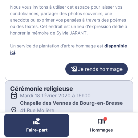
Nous vous invitons à utiliser cet espace pour laisser vos
condoléances, partager des photos souvenirs, une
anecdote ou exprimer vos pensées à travers des poèmes
ou des textes. Cet endroit est un lieu d'expression dédié à
honorer la mémoire de Sylvie JARANT.
Un service de plantation d’arbre hommage est
disponible
ici
.
Je rends hommage
Cérémonie religieuse
mardi 18 février 2020 à 16h00
Chapelle des Vennes de Bourg-en-Bresse
41 Rue Molière
01000 Bourg-en-Bresse
0
Faire-part
Hommages
Je rends hommage