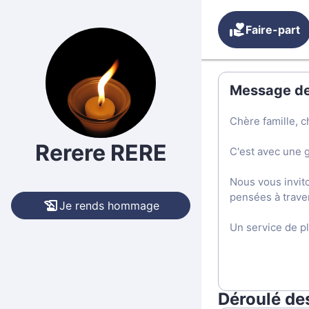
Faire-part
Message de 
Chère famille, c
Rerere RERE
C'est avec une 
Nous vous invit
pensées à trave
Je rends hommage
Un service de p
Déroulé de