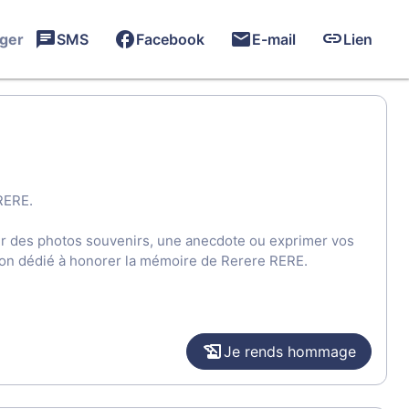
ager
SMS
Facebook
E-mail
Lien
RERE.
ger des photos souvenirs, une anecdote ou exprimer vos
sion dédié à honorer la mémoire de Rerere RERE.
Je rends hommage