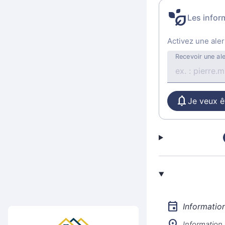
Les infor
Activez une aler
Recevoir une ale
Je veux êt
Informatio
Information 