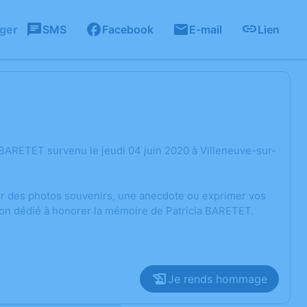
ager
SMS
Facebook
E-mail
Lien
 BARETET survenu le jeudi 04 juin 2020 à Villeneuve-sur-
ger des photos souvenirs, une anecdote ou exprimer vos
ion dédié à honorer la mémoire de Patricia BARETET.
Je rends hommage