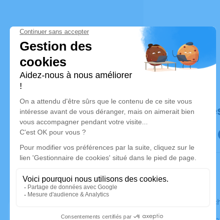
Déroulé de
Le dimanc
Église Sai