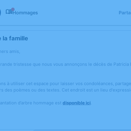
Hommages
Part
0
la famille
hers amis,
grande tristesse que nous vous annonçons le décès de Patricia
ons à utiliser cet espace pour laisser vos condoléances, parta
rs des poèmes ou des textes. Cet endroit est un lieu d'express
lantation d’arbre hommage est
disponible ici
.