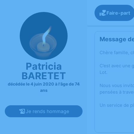
Faire-part
Message de 
Chère famille, c
Patricia
C’est avec une 
Lot.
BARETET
décédée le 4 juin 2020 à l'âge de 74
Nous vous invit
ans
pensées à trave
Un service de p
Je rends hommage