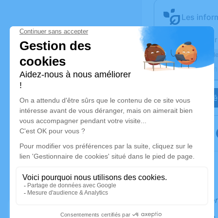
Les infor
Activez une aler
Recevoir une ale
Je veux êt
Informatio
Information 