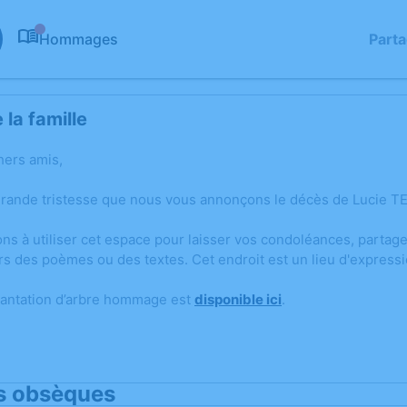
Hommages
Part
0
la famille
hers amis,
grande tristesse que nous vous annonçons le décès de Lucie TE
ons à utiliser cet espace pour laisser vos condoléances, parta
rs des poèmes ou des textes. Cet endroit est un lieu d'express
lantation d’arbre hommage est
disponible ici
.
s obsèques