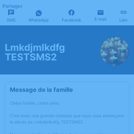
Partager
E-mail
SMS
WhatsApp
Facebook
Lien
Lmkdjmlkdfg
TESTSMS2
Message de la famille
Chère famille, chers amis,
C'est avec une grande tristesse que nous vous annonçons
le décès de Lmkdjmlkdfg TESTSMS2.