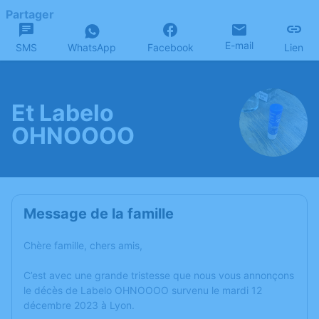
Partager
E-mail
SMS
WhatsApp
Facebook
Lien
Et Labelo
OHNOOOO
Message de la famille
Chère famille, chers amis,
C’est avec une grande tristesse que nous vous annonçons
le décès de Labelo OHNOOOO survenu le mardi 12
décembre 2023 à Lyon.