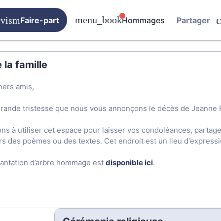
Faire-part
Hommages
Partager
0
la famille
hers amis,
grande tristesse que nous vous annonçons le décès de Jeanne
ons à utiliser cet espace pour laisser vos condoléances, parta
rs des poèmes ou des textes. Cet endroit est un lieu d'expres
lantation d’arbre hommage est
disponible ici
.