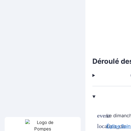
Déroulé de
Le dimanc
Église Sai