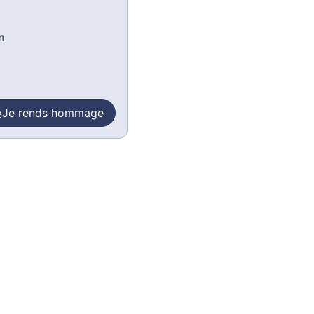
n
Je rends hommage