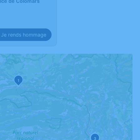
Nice de Colomars
Je rends hommage
1
2
3