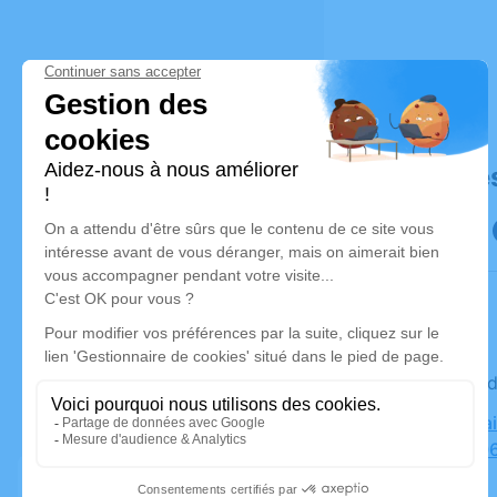
Déroulé de
Le vendre
Salle d'Or
Roguez, 0