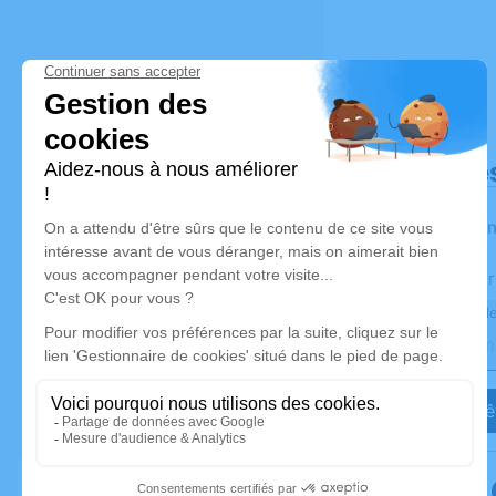
Déroulé de
Les infor
Activez une aler
Recevoir une ale
Je veux êt