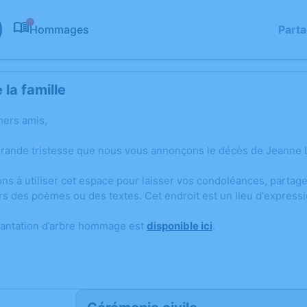
Hommages
Part
0
la famille
hers amis,
grande tristesse que nous vous annonçons le décès de Jeanne
ons à utiliser cet espace pour laisser vos condoléances, parta
rs des poèmes ou des textes. Cet endroit est un lieu d'expres
lantation d’arbre hommage est
disponible ici
.