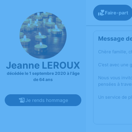
Faire-part
Message de 
Chère famille, c
Jeanne LEROUX
C’est avec une 
décédée le 1 septembre 2020 à l'âge
Nous vous invit
de 64 ans
pensées à trave
Un service de p
Je rends hommage