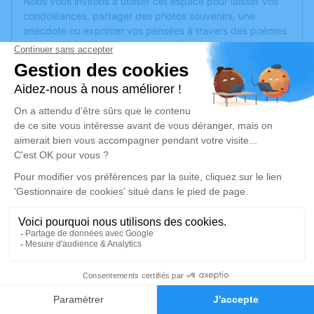
Nous vous invitons à utiliser cet espace pour laisser vos
condoléances, partager des photos souvenirs, une
anecdote ou exprimer vos pensées à travers des poèmes
ou des textes. Cet endroit est un lieu d'expression dédié à
honorer la mémoire de Jean PY.
Un service de plantation d’arbre hommage est
disponible
ici
.
Je rends hommage
Déroulé des obsèques
Les informations sur la cérémonie seront
bientôt disponibles.
Activez une alerte si vous souhaitez être prévenu dès que
ces informations seront disponibles.
1
Recevoir une alerte par e-mail*
Faire-part
Hommages