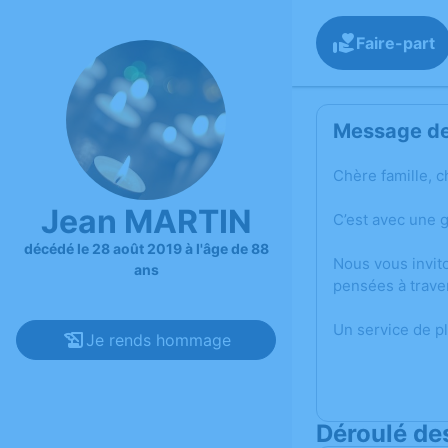
Faire-part
Message de 
Chère famille, c
Jean MARTIN
C’est avec une 
décédé le 28 août 2019 à l'âge de 88
Nous vous invit
ans
pensées à trave
Un service de p
Je rends hommage
Déroulé de