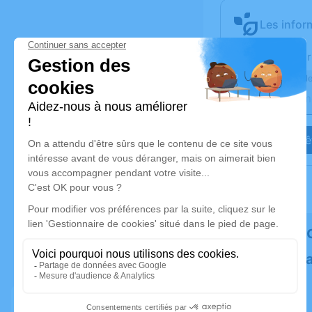
Les infor
Activez une aler
Recevoir une ale
Je veux êt
Rendez h
Plantez un 