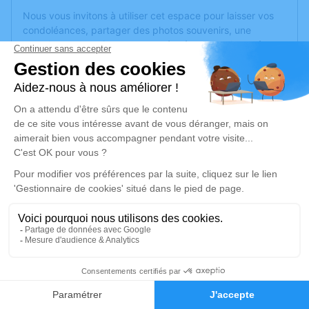
Nous vous invitons à utiliser cet espace pour laisser vos
condoléances, partager des photos souvenirs, une
anecdote ou exprimer vos pensées à travers des poèmes
ou des textes. Cet endroit est un lieu d'expression dédié à
honorer la mémoire de Jean HENRIO.
Un service de plantation d’arbre hommage est
disponible
ici
.
Je rends hommage
Cérémonie civile
lundi 30 septembre 2024 à 11h00
Mairie - Lyon - 4E Arrondissement de Lyon
133 boulevard de la Croix-Rousse
69004 Lyon
1
Faire-part
Hommages
Je rends hommage