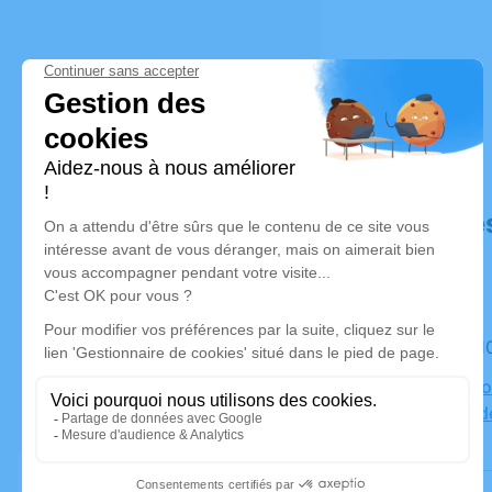
Déroulé de
Le mardi 1
Abbaye No
Brocéliand