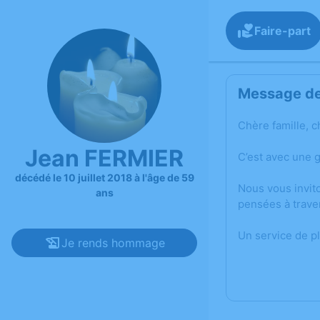
Faire-part
Message de 
Chère famille, c
Jean FERMIER
C’est avec une 
décédé le 10 juillet 2018 à l'âge de 59
Nous vous invit
ans
pensées à trave
Un service de p
Je rends hommage