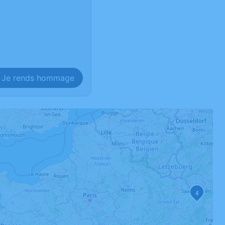
Je rends hommage
4