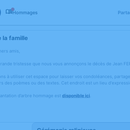
Hommages
Part
0
la famille
hers amis,
grande tristesse que nous vous annonçons le décès de Jean FERM
ons à utiliser cet espace pour laisser vos condoléances, parta
rs des poèmes ou des textes. Cet endroit est un lieu d'expres
lantation d’arbre hommage est
disponible ici
.