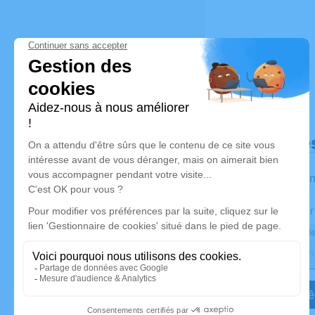
Déroulé de
Les infor
Activez une aler
Recevoir une ale
Je veux êt