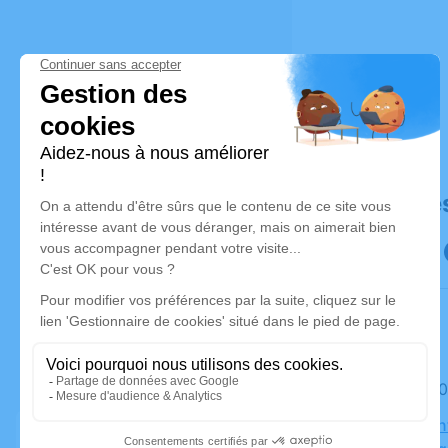
Déroulé de
Le jeudi 
Église Sain