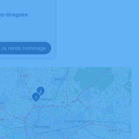
int-Grégoire
Je rends hommage
2
1