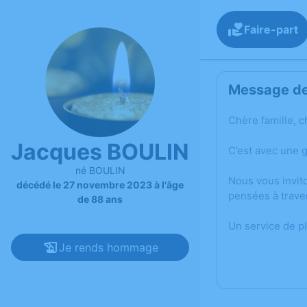
Faire-part
Message de 
Chère famille, c
Jacques BOULIN
C’est avec une 
né BOULIN
Nous vous invit
décédé le 27 novembre 2023 à l'âge
pensées à trave
de 88 ans
Un service de p
Je rends hommage