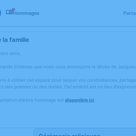
Hommages
Part
0
la famille
hers amis,
grande tristesse que nous vous annonçons le décès de Jacque
ons à utiliser cet espace pour laisser vos condoléances, parta
rs des poèmes ou des textes. Cet endroit est un lieu d'expres
lantation d’arbre hommage est
disponible ici
.