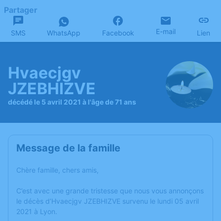
Partager
E-mail
SMS
WhatsApp
Facebook
Lien
Hvaecjgv
JZEBHIZVE
décédé le 5 avril 2021 à l'âge de 71 ans
Message de la famille
Chère famille, chers amis,
C’est avec une grande tristesse que nous vous annonçons
le décès d’Hvaecjgv JZEBHIZVE survenu le lundi 05 avril
2021 à Lyon.