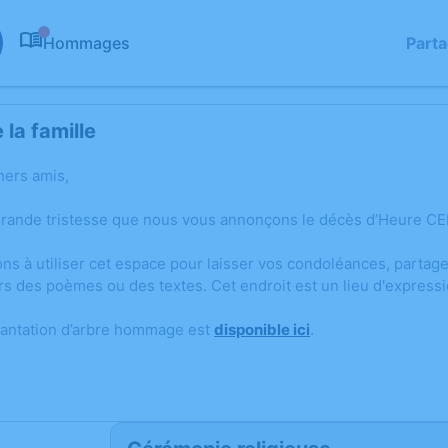
Hommages
Part
0
la famille
hers amis,
grande tristesse que nous vous annonçons le décès d’Heure C
ons à utiliser cet espace pour laisser vos condoléances, parta
rs des poèmes ou des textes. Cet endroit est un lieu d'expre
lantation d’arbre hommage est
disponible ici
.