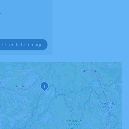
0
z
Je rends hommage
1