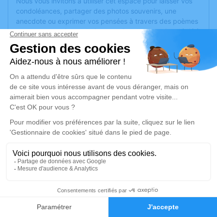
Nous vous invitons à utiliser cet espace pour laisser vos
condoléances, partager des photos souvenirs, une
anecdote ou exprimer vos pensées à travers des poèmes
ou des textes. Cet endroit est un lieu d'expression dédié à
honorer la mémoire d’Henri DELARUE.
Un service de plantation d’arbre hommage est
disponible
ici
.
Je rends hommage
Déroulé des obsèques
Les informations sur la cérémonie seront
bientôt disponibles.
Activez une alerte si vous souhaitez être prévenu dès que
ces informations seront disponibles.
5
Recevoir une alerte par e-mail*
Faire-part
Hommages