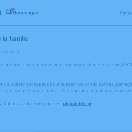
Hommages
Part
0
la famille
hers amis,
grande tristesse que nous vous annonçons le décès d’Harry POT
ons à utiliser cet espace pour laisser vos condoléances, parta
rs des poèmes ou des textes. Cet endroit est un lieu d'expres
lantation d’arbre hommage est
disponible ici
.