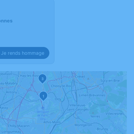
onnes
Je rends hommage
3
1