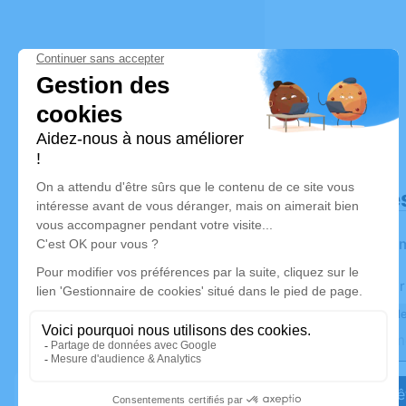
Déroulé de
Les infor
Activez une aler
Recevoir une ale
Je veux êt