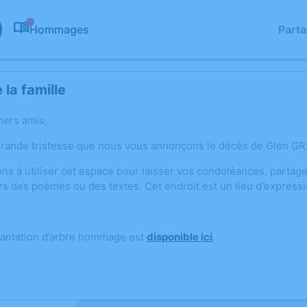
Hommages
Part
0
la famille
hers amis,
grande tristesse que nous vous annonçons le décès de Glen G
ons à utiliser cet espace pour laisser vos condoléances, parta
rs des poèmes ou des textes. Cet endroit est un lieu d'expres
lantation d’arbre hommage est
disponible ici
.