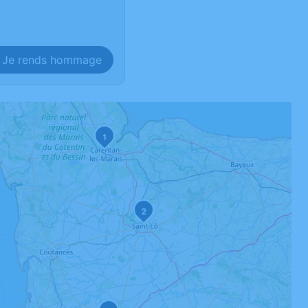
Je rends hommage
1
2