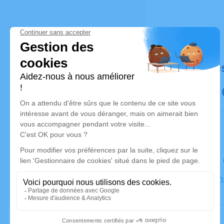
Déroulé de
Le samedi
Église Sai