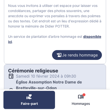
Nous vous invitons à utiliser cet espace pour laisser vos
condoléances, partager des photos souvenirs, une
anecdote ou exprimer vos pensées à travers des poèmes
ou des textes. Cet endroit est un lieu d'expression dédié à
honorer la mémoire de Didier POTTER.
Un service de plantation d’arbre hommage est
disponible
ici
.
Je rends hommage
Cérémonie religieuse
samedi 10 février 2024 à 09h30
Église Assomption Notre Dame de
Bretteville-sur-Odon
Place de l'Église
0
14760 Bretteville-sur-Odon
Faire-part
Hommages