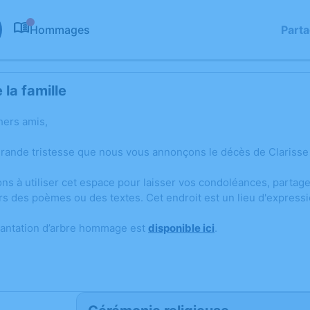
Hommages
Part
0
la famille
hers amis,
grande tristesse que nous vous annonçons le décès de Clarisse 
ons à utiliser cet espace pour laisser vos condoléances, parta
rs des poèmes ou des textes. Cet endroit est un lieu d'express
lantation d’arbre hommage est
disponible ici
.