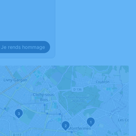
Je rends hommage
3
1
2