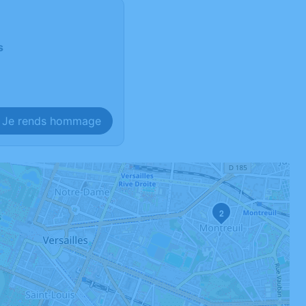
s
Je rends hommage
2