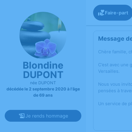
Faire-part
Message de 
Chère famille, c
Blondine
C’est avec une 
Versailles.
DUPONT
née DUPONT
Nous vous invit
décédée le 2 septembre 2020 à l'âge
pensées à trave
de 69 ans
Un service de p
Je rends hommage