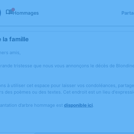
Hommages
Part
0
la famille
hers amis,
grande tristesse que nous vous annonçons le décès de Blond
ons à utiliser cet espace pour laisser vos condoléances, parta
rs des poèmes ou des textes. Cet endroit est un lieu d'expres
lantation d’arbre hommage est
disponible ici
.