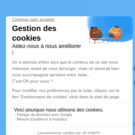
Déroulé de
Le jeudi 
Église Sai