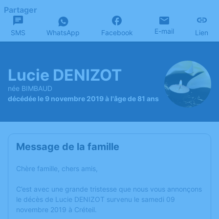
Partager
E-mail
SMS
WhatsApp
Facebook
Lien
Lucie DENIZOT
née BIMBAUD
décédée le 9 novembre 2019 à l'âge de 81 ans
Message de la famille
Chère famille, chers amis,
C’est avec une grande tristesse que nous vous annonçons
le décès de Lucie DENIZOT survenu le samedi 09
novembre 2019 à Créteil.