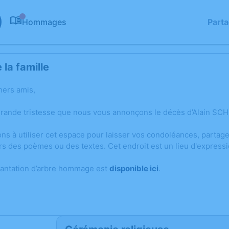
Hommages
Part
0
la famille
hers amis,
grande tristesse que nous vous annonçons le décès d’Alain SCHM
ons à utiliser cet espace pour laisser vos condoléances, parta
rs des poèmes ou des textes. Cet endroit est un lieu d'express
lantation d’arbre hommage est
disponible ici
.