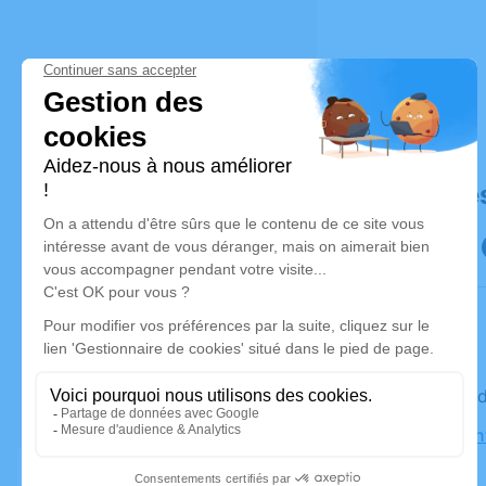
Déroulé de
Le mercre
Église Sai