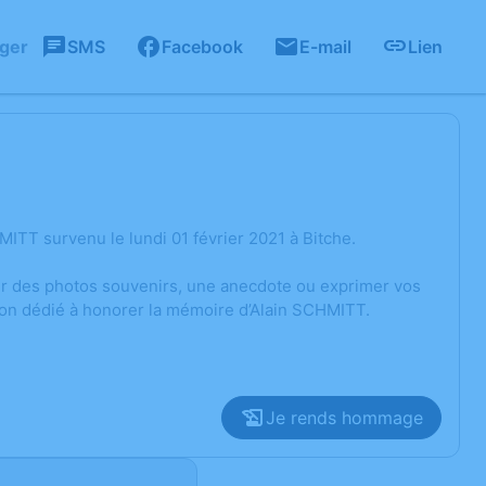
ager
SMS
Facebook
E-mail
Lien
ITT survenu le lundi 01 février 2021 à Bitche.
ger des photos souvenirs, une anecdote ou exprimer vos
ion dédié à honorer la mémoire d’Alain SCHMITT.
Je rends hommage